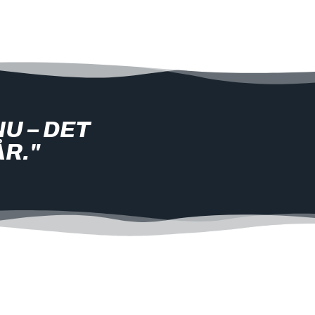
U – DET
ÅR."