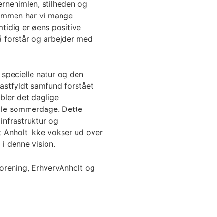
jernehimlen, stilheden og
sammen har vi mange
idig er øens positive
̊ forstår og arbejder med
 specielle natur og den
astfyldt samfund forstået
bler det daglige
avle sommerdage. Dette
d infrastruktur og
t Anholt ikke vokser ud over
 i denne vision.
forening, ErhvervAnholt og