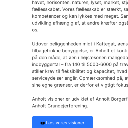
havet, horisonten, naturen, lyset, mørket, st
fællesskabet. Vores fællesskab er stærkt, 
kompetencer og kan lykkes med meget. Samt
udvikling afhængig af, at andre kræfter ogsa
os.
Udover beliggenheden midt i Kattegat, øens
tilbagetrukne bebyggelse, er Anholt et kontr
på den måde, at øen i højsæsonen mangedo
indbyggertal – fra 140 til 5000-6000 på tr
stiller krav til fleksibilitet og kapacitet, hva
serviceydelser angår. Opmærksomhed på, a
sine egne grænser, er derfor et vigtigt fokus
Anholt visioner er udviklet af Anholt Borger
Anholt Grundejerforening.
Læs vores visioner