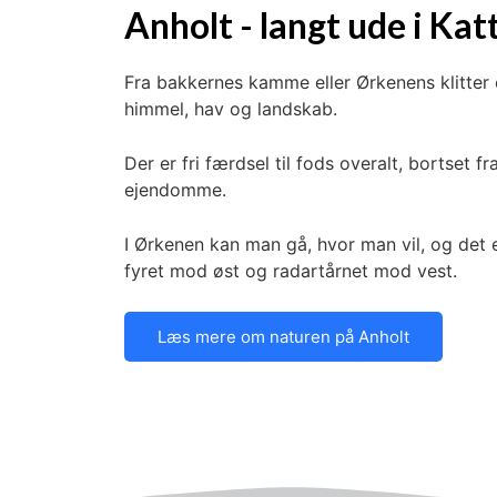
Anholt - langt ude i Kat
Fra bakkernes kamme eller Ørkenens klitter 
himmel, hav og landskab.
Der er fri færdsel til fods overalt, bortset f
ejendomme.
I Ørkenen kan man gå, hvor man vil, og det er
fyret mod øst og radartårnet mod vest.
Læs mere om naturen på Anholt