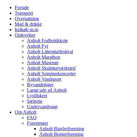
Forside
Transport
Overnatning
Mad & drikke
Indkøb m.m
Oplevelser
Anholt Fodboldskole
Anholt Fyr
Anholt Litteraturfestival
Anholt Marathon
Anholt Museum
Anholt Skulpturværksted
Anholt Sommerkoncerter
Anholt Vandsport
Byvandringer
Langt ude på Anholt
Lystfiskeri
Sælerne
Undervandsjagt
Om Anholt
FAQ
Foreninger
Anholt Biavlerforening
Anholt Borgerforening