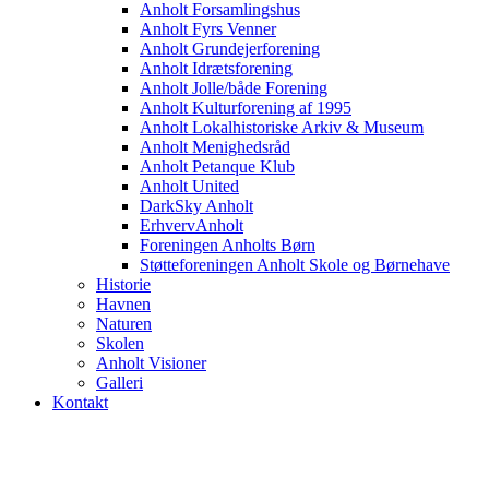
Anholt Forsamlingshus
Anholt Fyrs Venner
Anholt Grundejerforening
Anholt Idrætsforening
Anholt Jolle/både Forening
Anholt Kulturforening af 1995
Anholt Lokalhistoriske Arkiv & Museum
Anholt Menighedsråd
Anholt Petanque Klub
Anholt United
DarkSky Anholt
ErhvervAnholt
Foreningen Anholts Børn
Støtteforeningen Anholt Skole og Børnehave
Historie
Havnen
Naturen
Skolen
Anholt Visioner
Galleri
Kontakt