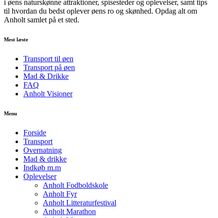
i øens naturskønne attraktioner, spisesteder og oplevelser, samt tips
til hvordan du bedst oplever øens ro og skønhed. Opdag alt om
Anholt samlet på et sted.
Mest læste
Transport til øen
Transport på øen
Mad & Drikke
FAQ
Anholt Visioner
Menu
Forside
Transport
Overnatning
Mad & drikke
Indkøb m.m
Oplevelser
Anholt Fodboldskole
Anholt Fyr
Anholt Litteraturfestival
Anholt Marathon