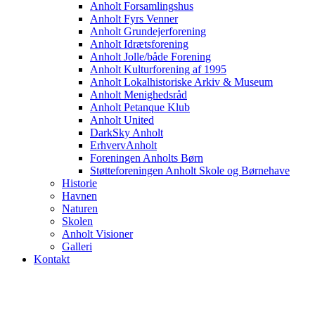
Anholt Forsamlingshus
Anholt Fyrs Venner
Anholt Grundejerforening
Anholt Idrætsforening
Anholt Jolle/både Forening
Anholt Kulturforening af 1995
Anholt Lokalhistoriske Arkiv & Museum
Anholt Menighedsråd
Anholt Petanque Klub
Anholt United
DarkSky Anholt
ErhvervAnholt
Foreningen Anholts Børn
Støtteforeningen Anholt Skole og Børnehave
Historie
Havnen
Naturen
Skolen
Anholt Visioner
Galleri
Kontakt