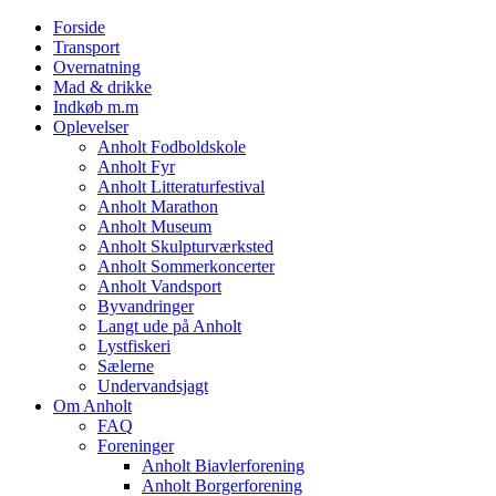
Forside
Transport
Overnatning
Mad & drikke
Indkøb m.m
Oplevelser
Anholt Fodboldskole
Anholt Fyr
Anholt Litteraturfestival
Anholt Marathon
Anholt Museum
Anholt Skulpturværksted
Anholt Sommerkoncerter
Anholt Vandsport
Byvandringer
Langt ude på Anholt
Lystfiskeri
Sælerne
Undervandsjagt
Om Anholt
FAQ
Foreninger
Anholt Biavlerforening
Anholt Borgerforening