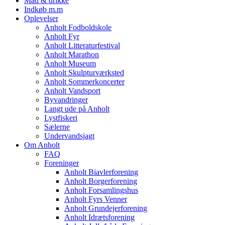
Mad & drikke
Indkøb m.m
Oplevelser
Anholt Fodboldskole
Anholt Fyr
Anholt Litteraturfestival
Anholt Marathon
Anholt Museum
Anholt Skulpturværksted
Anholt Sommerkoncerter
Anholt Vandsport
Byvandringer
Langt ude på Anholt
Lystfiskeri
Sælerne
Undervandsjagt
Om Anholt
FAQ
Foreninger
Anholt Biavlerforening
Anholt Borgerforening
Anholt Forsamlingshus
Anholt Fyrs Venner
Anholt Grundejerforening
Anholt Idrætsforening