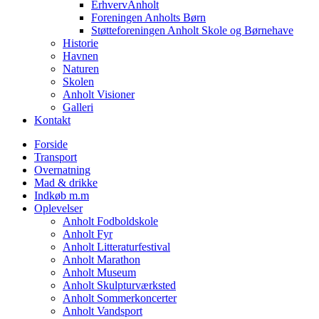
ErhvervAnholt
Foreningen Anholts Børn
Støtteforeningen Anholt Skole og Børnehave
Historie
Havnen
Naturen
Skolen
Anholt Visioner
Galleri
Kontakt
Forside
Transport
Overnatning
Mad & drikke
Indkøb m.m
Oplevelser
Anholt Fodboldskole
Anholt Fyr
Anholt Litteraturfestival
Anholt Marathon
Anholt Museum
Anholt Skulpturværksted
Anholt Sommerkoncerter
Anholt Vandsport