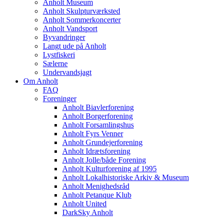
Anholt Museum
Anholt Skulpturværksted
Anholt Sommerkoncerter
Anholt Vandsport
Byvandringer
Langt ude på Anholt
Lystfiskeri
Sælerne
Undervandsjagt
Om Anholt
FAQ
Foreninger
Anholt Biavlerforening
Anholt Borgerforening
Anholt Forsamlingshus
Anholt Fyrs Venner
Anholt Grundejerforening
Anholt Idrætsforening
Anholt Jolle/både Forening
Anholt Kulturforening af 1995
Anholt Lokalhistoriske Arkiv & Museum
Anholt Menighedsråd
Anholt Petanque Klub
Anholt United
DarkSky Anholt