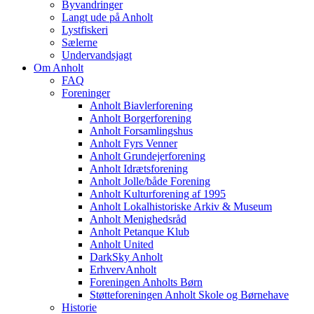
Byvandringer
Langt ude på Anholt
Lystfiskeri
Sælerne
Undervandsjagt
Om Anholt
FAQ
Foreninger
Anholt Biavlerforening
Anholt Borgerforening
Anholt Forsamlingshus
Anholt Fyrs Venner
Anholt Grundejerforening
Anholt Idrætsforening
Anholt Jolle/både Forening
Anholt Kulturforening af 1995
Anholt Lokalhistoriske Arkiv & Museum
Anholt Menighedsråd
Anholt Petanque Klub
Anholt United
DarkSky Anholt
ErhvervAnholt
Foreningen Anholts Børn
Støtteforeningen Anholt Skole og Børnehave
Historie