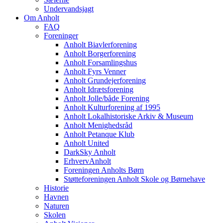
Undervandsjagt
Om Anholt
FAQ
Foreninger
Anholt Biavlerforening
Anholt Borgerforening
Anholt Forsamlingshus
Anholt Fyrs Venner
Anholt Grundejerforening
Anholt Idrætsforening
Anholt Jolle/både Forening
Anholt Kulturforening af 1995
Anholt Lokalhistoriske Arkiv & Museum
Anholt Menighedsråd
Anholt Petanque Klub
Anholt United
DarkSky Anholt
ErhvervAnholt
Foreningen Anholts Børn
Støtteforeningen Anholt Skole og Børnehave
Historie
Havnen
Naturen
Skolen