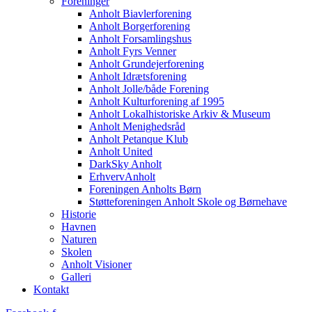
Foreninger
Anholt Biavlerforening
Anholt Borgerforening
Anholt Forsamlingshus
Anholt Fyrs Venner
Anholt Grundejerforening
Anholt Idrætsforening
Anholt Jolle/både Forening
Anholt Kulturforening af 1995
Anholt Lokalhistoriske Arkiv & Museum
Anholt Menighedsråd
Anholt Petanque Klub
Anholt United
DarkSky Anholt
ErhvervAnholt
Foreningen Anholts Børn
Støtteforeningen Anholt Skole og Børnehave
Historie
Havnen
Naturen
Skolen
Anholt Visioner
Galleri
Kontakt