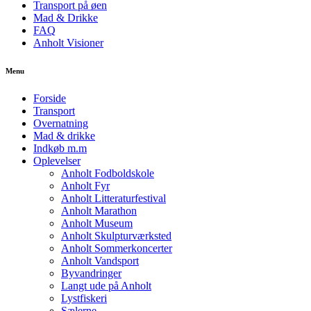
Transport på øen
Mad & Drikke
FAQ
Anholt Visioner
Menu
Forside
Transport
Overnatning
Mad & drikke
Indkøb m.m
Oplevelser
Anholt Fodboldskole
Anholt Fyr
Anholt Litteraturfestival
Anholt Marathon
Anholt Museum
Anholt Skulpturværksted
Anholt Sommerkoncerter
Anholt Vandsport
Byvandringer
Langt ude på Anholt
Lystfiskeri
Sælerne