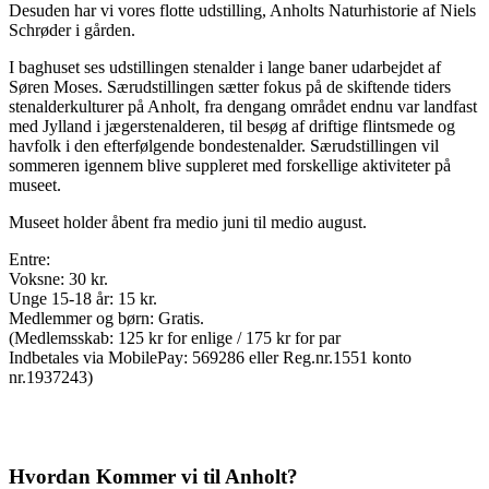
Desuden har vi vores flotte udstilling, Anholts Naturhistorie af Niels
Schrøder i gården.
I baghuset ses udstillingen stenalder i lange baner udarbejdet af
Søren Moses. Særudstillingen sætter fokus på de skiftende tiders
stenalderkulturer på Anholt, fra dengang området endnu var landfast
med Jylland i jægerstenalderen, til besøg af driftige flintsmede og
havfolk i den efterfølgende bondestenalder. Særudstillingen vil
sommeren igennem blive suppleret med forskellige aktiviteter på
museet.
Museet holder åbent fra medio juni til medio august.
Entre:
Voksne: 30 kr.
Unge 15-18 år: 15 kr.
Medlemmer og børn: Gratis.
(Medlemsskab: 125 kr for enlige / 175 kr for par
Indbetales via MobilePay: 569286 eller Reg.nr.1551 konto
nr.1937243)
Hvordan Kommer vi til Anholt?