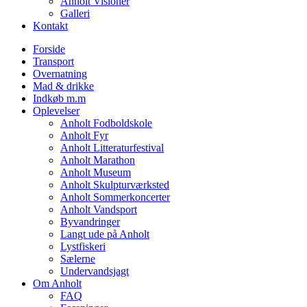
Anholt Visioner
Galleri
Kontakt
Forside
Transport
Overnatning
Mad & drikke
Indkøb m.m
Oplevelser
Anholt Fodboldskole
Anholt Fyr
Anholt Litteraturfestival
Anholt Marathon
Anholt Museum
Anholt Skulpturværksted
Anholt Sommerkoncerter
Anholt Vandsport
Byvandringer
Langt ude på Anholt
Lystfiskeri
Sælerne
Undervandsjagt
Om Anholt
FAQ