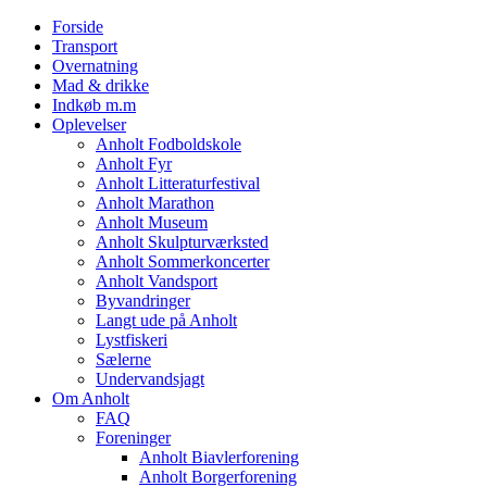
Forside
Transport
Overnatning
Mad & drikke
Indkøb m.m
Oplevelser
Anholt Fodboldskole
Anholt Fyr
Anholt Litteraturfestival
Anholt Marathon
Anholt Museum
Anholt Skulpturværksted
Anholt Sommerkoncerter
Anholt Vandsport
Byvandringer
Langt ude på Anholt
Lystfiskeri
Sælerne
Undervandsjagt
Om Anholt
FAQ
Foreninger
Anholt Biavlerforening
Anholt Borgerforening