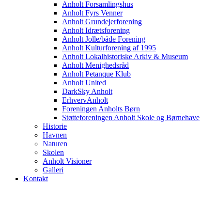
Anholt Forsamlingshus
Anholt Fyrs Venner
Anholt Grundejerforening
Anholt Idrætsforening
Anholt Jolle/både Forening
Anholt Kulturforening af 1995
Anholt Lokalhistoriske Arkiv & Museum
Anholt Menighedsråd
Anholt Petanque Klub
Anholt United
DarkSky Anholt
ErhvervAnholt
Foreningen Anholts Børn
Støtteforeningen Anholt Skole og Børnehave
Historie
Havnen
Naturen
Skolen
Anholt Visioner
Galleri
Kontakt