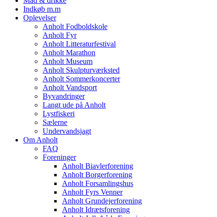
Mad & drikke
Indkøb m.m
Oplevelser
Anholt Fodboldskole
Anholt Fyr
Anholt Litteraturfestival
Anholt Marathon
Anholt Museum
Anholt Skulpturværksted
Anholt Sommerkoncerter
Anholt Vandsport
Byvandringer
Langt ude på Anholt
Lystfiskeri
Sælerne
Undervandsjagt
Om Anholt
FAQ
Foreninger
Anholt Biavlerforening
Anholt Borgerforening
Anholt Forsamlingshus
Anholt Fyrs Venner
Anholt Grundejerforening
Anholt Idrætsforening