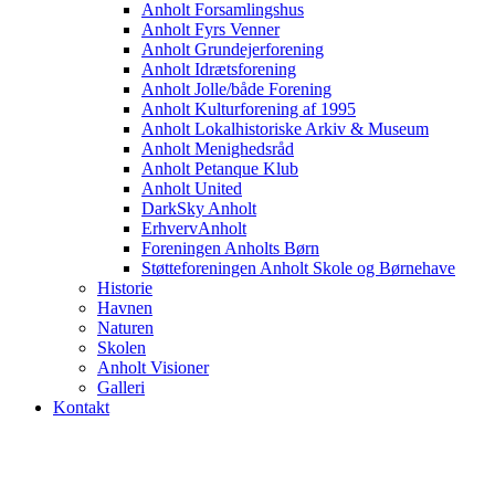
Anholt Forsamlingshus
Anholt Fyrs Venner
Anholt Grundejerforening
Anholt Idrætsforening
Anholt Jolle/både Forening
Anholt Kulturforening af 1995
Anholt Lokalhistoriske Arkiv & Museum
Anholt Menighedsråd
Anholt Petanque Klub
Anholt United
DarkSky Anholt
ErhvervAnholt
Foreningen Anholts Børn
Støtteforeningen Anholt Skole og Børnehave
Historie
Havnen
Naturen
Skolen
Anholt Visioner
Galleri
Kontakt