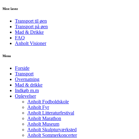
Mest læste
Transport til øen
Transport på øen
Mad & Drikke
FAQ
Anholt Visioner
Menu
Forside
Transport
Overnatning
Mad & drikke
Indkøb m.m
Oplevelser
Anholt Fodboldskole
Anholt Fyr
Anholt Litteraturfestival
Anholt Marathon
Anholt Museum
Anholt Skulpturværksted
Anholt Sommerkoncerter