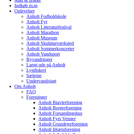
Mad & drikke
Indkøb m.m
Oplevelser
Anholt Fodboldskole
Anholt Fyr
Anholt Litteraturfestival
Anholt Marathon
Anholt Museum
Anholt Skulpturværksted
Anholt Sommerkoncerter
Anholt Vandsport
Byvandringer
Langt ude på Anholt
Lystfiskeri
Sælerne
Undervandsjagt
Om Anholt
FAQ
Foreninger
Anholt Biavlerforening
Anholt Borgerforening
Anholt Forsamlingshus
Anholt Fyrs Venner
Anholt Grundejerforening
Anholt Idrætsforening