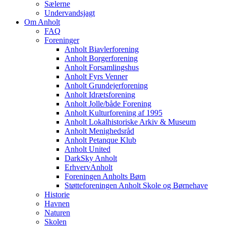
Sælerne
Undervandsjagt
Om Anholt
FAQ
Foreninger
Anholt Biavlerforening
Anholt Borgerforening
Anholt Forsamlingshus
Anholt Fyrs Venner
Anholt Grundejerforening
Anholt Idrætsforening
Anholt Jolle/både Forening
Anholt Kulturforening af 1995
Anholt Lokalhistoriske Arkiv & Museum
Anholt Menighedsråd
Anholt Petanque Klub
Anholt United
DarkSky Anholt
ErhvervAnholt
Foreningen Anholts Børn
Støtteforeningen Anholt Skole og Børnehave
Historie
Havnen
Naturen
Skolen