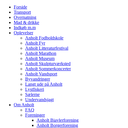
Forside
Transport
Overnatning
Mad & drikke
Indkøb m.m
Oplevelser
Anholt Fodboldskole
Anholt Fyr
Anholt Litteraturfestival
Anholt Marathon
Anholt Museum
Anholt Skulpturværksted
Anholt Sommerkoncerter
Anholt Vandsport
Byvandringer
Langt ude på Anholt
Lystfiskeri
Sælerne
Undervandsjagt
Om Anholt
FAQ
Foreninger
Anholt Biavlerforening
Anholt Borgerforening