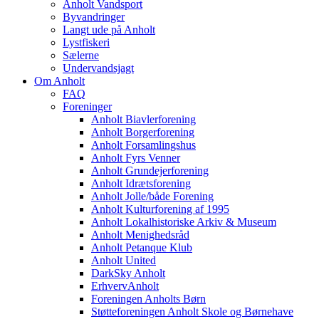
Anholt Vandsport
Byvandringer
Langt ude på Anholt
Lystfiskeri
Sælerne
Undervandsjagt
Om Anholt
FAQ
Foreninger
Anholt Biavlerforening
Anholt Borgerforening
Anholt Forsamlingshus
Anholt Fyrs Venner
Anholt Grundejerforening
Anholt Idrætsforening
Anholt Jolle/både Forening
Anholt Kulturforening af 1995
Anholt Lokalhistoriske Arkiv & Museum
Anholt Menighedsråd
Anholt Petanque Klub
Anholt United
DarkSky Anholt
ErhvervAnholt
Foreningen Anholts Børn
Støtteforeningen Anholt Skole og Børnehave