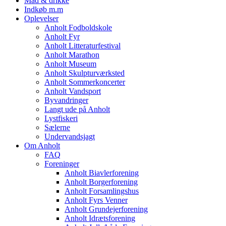
Mad & drikke
Indkøb m.m
Oplevelser
Anholt Fodboldskole
Anholt Fyr
Anholt Litteraturfestival
Anholt Marathon
Anholt Museum
Anholt Skulpturværksted
Anholt Sommerkoncerter
Anholt Vandsport
Byvandringer
Langt ude på Anholt
Lystfiskeri
Sælerne
Undervandsjagt
Om Anholt
FAQ
Foreninger
Anholt Biavlerforening
Anholt Borgerforening
Anholt Forsamlingshus
Anholt Fyrs Venner
Anholt Grundejerforening
Anholt Idrætsforening