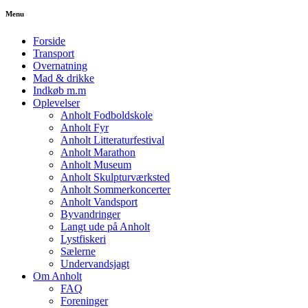
Menu
Forside
Transport
Overnatning
Mad & drikke
Indkøb m.m
Oplevelser
Anholt Fodboldskole
Anholt Fyr
Anholt Litteraturfestival
Anholt Marathon
Anholt Museum
Anholt Skulpturværksted
Anholt Sommerkoncerter
Anholt Vandsport
Byvandringer
Langt ude på Anholt
Lystfiskeri
Sælerne
Undervandsjagt
Om Anholt
FAQ
Foreninger