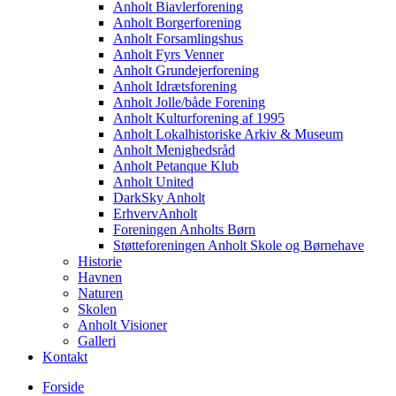
Anholt Biavlerforening
Anholt Borgerforening
Anholt Forsamlingshus
Anholt Fyrs Venner
Anholt Grundejerforening
Anholt Idrætsforening
Anholt Jolle/både Forening
Anholt Kulturforening af 1995
Anholt Lokalhistoriske Arkiv & Museum
Anholt Menighedsråd
Anholt Petanque Klub
Anholt United
DarkSky Anholt
ErhvervAnholt
Foreningen Anholts Børn
Støtteforeningen Anholt Skole og Børnehave
Historie
Havnen
Naturen
Skolen
Anholt Visioner
Galleri
Kontakt
Forside