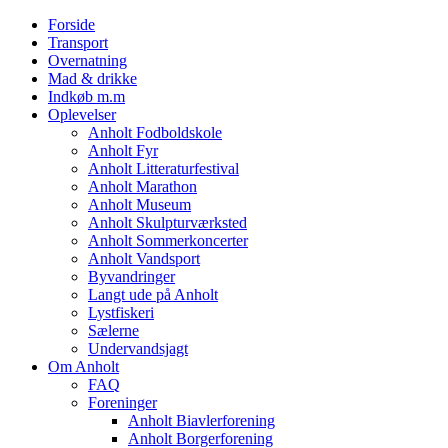
Forside
Transport
Overnatning
Mad & drikke
Indkøb m.m
Oplevelser
Anholt Fodboldskole
Anholt Fyr
Anholt Litteraturfestival
Anholt Marathon
Anholt Museum
Anholt Skulpturværksted
Anholt Sommerkoncerter
Anholt Vandsport
Byvandringer
Langt ude på Anholt
Lystfiskeri
Sælerne
Undervandsjagt
Om Anholt
FAQ
Foreninger
Anholt Biavlerforening
Anholt Borgerforening