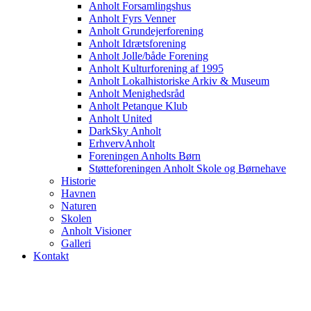
Anholt Forsamlingshus
Anholt Fyrs Venner
Anholt Grundejerforening
Anholt Idrætsforening
Anholt Jolle/både Forening
Anholt Kulturforening af 1995
Anholt Lokalhistoriske Arkiv & Museum
Anholt Menighedsråd
Anholt Petanque Klub
Anholt United
DarkSky Anholt
ErhvervAnholt
Foreningen Anholts Børn
Støtteforeningen Anholt Skole og Børnehave
Historie
Havnen
Naturen
Skolen
Anholt Visioner
Galleri
Kontakt