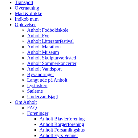
Transport
Overnatning
Mad & drikke
Indkøb m.m
Oplevelser
Anholt Fodboldskole
Anholt Fyr
Anholt Litteraturfestival
Anholt Marathon
Anholt Museum
Anholt Skulpturværksted
Anholt Sommerkoncerter
Anholt Vandsport
Byvandringer
Langt ude på Anholt
Lystfiskeri
Sælerne
Undervandsjagt
Om Anholt
FAQ
Foreninger
Anholt Biavlerforening
Anholt Borgerforening
Anholt Forsamlingshus
Anholt Fyrs Venner