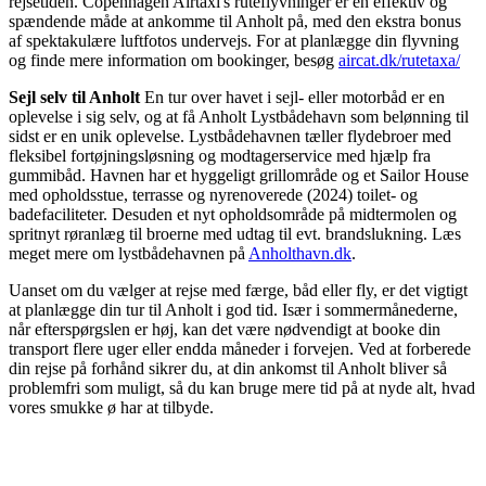
rejsetiden. Copenhagen Airtaxi's ruteflyvninger er en effektiv og
spændende måde at ankomme til Anholt på, med den ekstra bonus
af spektakulære luftfotos undervejs. For at planlægge din flyvning
og finde mere information om bookinger, besøg
aircat.dk/rutetaxa/
Sejl selv til Anholt
En tur over havet i sejl- eller motorbåd er en
oplevelse i sig selv, og at få Anholt Lystbådehavn som belønning til
sidst er en unik oplevelse. Lystbådehavnen tæller flydebroer med
fleksibel fortøjningsløsning og modtagerservice med hjælp fra
gummibåd. Havnen har et hyggeligt grillområde og et Sailor House
med opholdsstue, terrasse og nyrenoverede (2024) toilet- og
badefaciliteter. Desuden et nyt opholdsområde på midtermolen og
spritnyt røranlæg til broerne med udtag til evt. brandslukning. Læs
meget mere om lystbådehavnen på
Anholthavn.dk
.
Uanset om du vælger at rejse med færge, båd eller fly, er det vigtigt
at planlægge din tur til Anholt i god tid. Især i sommermånederne,
når efterspørgslen er høj, kan det være nødvendigt at booke din
transport flere uger eller endda måneder i forvejen. Ved at forberede
din rejse på forhånd sikrer du, at din ankomst til Anholt bliver så
problemfri som muligt, så du kan bruge mere tid på at nyde alt, hvad
vores smukke ø har at tilbyde.