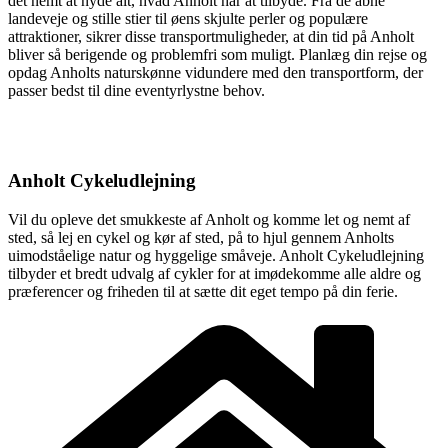
det nemt at nyde alt, hvad Anholt har at tilbyde. Fra de åbne
landeveje og stille stier til øens skjulte perler og populære
attraktioner, sikrer disse transportmuligheder, at din tid på Anholt
bliver så berigende og problemfri som muligt. Planlæg din rejse og
opdag Anholts naturskønne vidundere med den transportform, der
passer bedst til dine eventyrlystne behov.
Anholt Cykeludlejning
Vil du opleve det smukkeste af Anholt og komme let og nemt af
sted, så lej en cykel og kør af sted, på to hjul gennem Anholts
uimodståelige natur og hyggelige småveje. Anholt Cykeludlejning
tilbyder et bredt udvalg af cykler for at imødekomme alle aldre og
præferencer og friheden til at sætte dit eget tempo på din ferie.