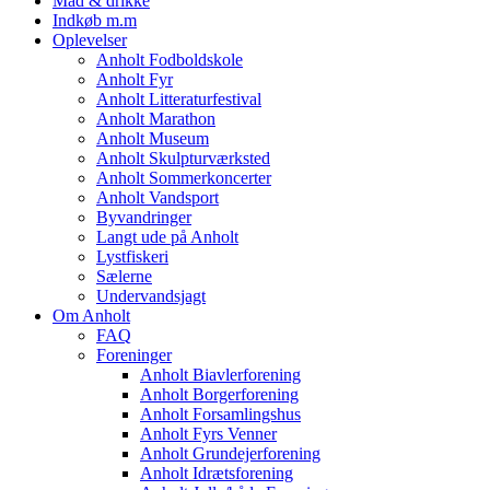
Mad & drikke
Indkøb m.m
Oplevelser
Anholt Fodboldskole
Anholt Fyr
Anholt Litteraturfestival
Anholt Marathon
Anholt Museum
Anholt Skulpturværksted
Anholt Sommerkoncerter
Anholt Vandsport
Byvandringer
Langt ude på Anholt
Lystfiskeri
Sælerne
Undervandsjagt
Om Anholt
FAQ
Foreninger
Anholt Biavlerforening
Anholt Borgerforening
Anholt Forsamlingshus
Anholt Fyrs Venner
Anholt Grundejerforening
Anholt Idrætsforening