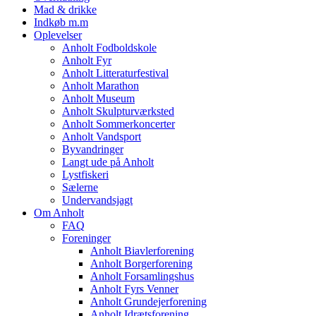
Mad & drikke
Indkøb m.m
Oplevelser
Anholt Fodboldskole
Anholt Fyr
Anholt Litteraturfestival
Anholt Marathon
Anholt Museum
Anholt Skulpturværksted
Anholt Sommerkoncerter
Anholt Vandsport
Byvandringer
Langt ude på Anholt
Lystfiskeri
Sælerne
Undervandsjagt
Om Anholt
FAQ
Foreninger
Anholt Biavlerforening
Anholt Borgerforening
Anholt Forsamlingshus
Anholt Fyrs Venner
Anholt Grundejerforening
Anholt Idrætsforening