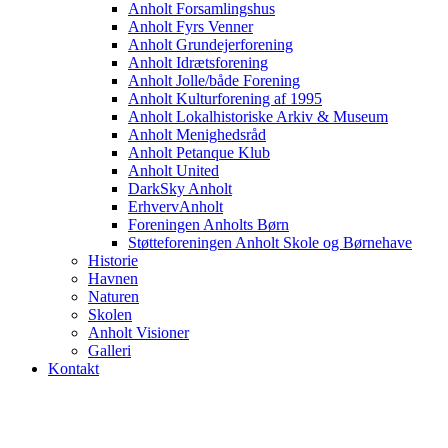
Anholt Forsamlingshus
Anholt Fyrs Venner
Anholt Grundejerforening
Anholt Idrætsforening
Anholt Jolle/både Forening
Anholt Kulturforening af 1995
Anholt Lokalhistoriske Arkiv & Museum
Anholt Menighedsråd
Anholt Petanque Klub
Anholt United
DarkSky Anholt
ErhvervAnholt
Foreningen Anholts Børn
Støtteforeningen Anholt Skole og Børnehave
Historie
Havnen
Naturen
Skolen
Anholt Visioner
Galleri
Kontakt