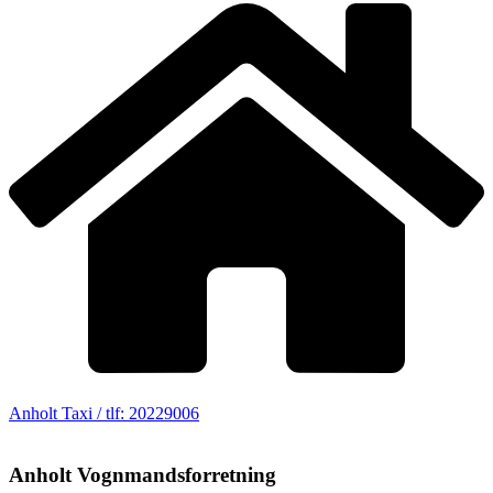
Anholt Taxi / tlf: 20229006
Anholt Vognmandsforretning