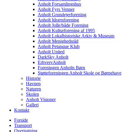
Anholt Forsamlingshus
Anholt Fyrs Venner
Anholt Grundejerforening
Anholt Idrætsforening
Anholt Jolle/både Forening
Anholt Kulturforening af 1995
Anholt Lokalhistoriske Arkiv & Museum
Anholt Menighedsråd
Anholt Petanque Klub
Anholt United
DarkSky Anholt
ErhvervAnholt
Foreningen Anholts Børn
Støtteforeningen Anholt Skole og Børnehave
Historie
Havnen
Naturen
Skolen
Anholt Visioner
Galleri
Kontakt
Forside
Transport
Overnatning