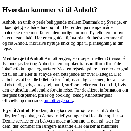
Hvordan kommer vi til
Anholt?
Anholt, en unik ø-perle beliggende mellem Danmark og Sverige, er
tilgængelig via både hav og luft. Der er den på mange måder
maleriske rejse med færge, den hurtige tur med fly, eller en tur over
havet i egen båd. Her er en guide til, hvordan du bedst kommer til
og fra Anholt, inklusive nyttige links og tips til planlægning af din
rejse.
Med færge til Anholt
Anholtfærgen, som sejler mellem Grenaa på
Jyllands østkyst og Anholt, er en populær transportform for både
lokalbefolkningen og turister. Med en rejsetid på tre timer, er der god
tid til en lur eller til at nyde den betagende tur over Kattegat. Det
anbefales at bestille billet på forhånd, især i højsæsonen, for at sikre
plads til dig selv, din cykel, hund, surfbræt, eller endda din bil, hvis
den er absolut nødvendig for din rejse. For detaljeret information om
færgens tidsplaner, priser og booking, besøg Anholtfærgens
officielle hjemmeside:
anholtfergen.dk
.
Flyv til Anholt
For dem, der søger en hurtigere rejse til Anholt,
tilbyder Copenhagen Airtaxi ruteflyvninger fra Roskilde og Læsø.
Denne service er en bekvem måde at komme til øen på, især for
dem, der kommer fra længere afstande eller ønsker at minimere