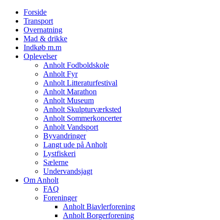
Forside
Transport
Overnatning
Mad & drikke
Indkøb m.m
Oplevelser
Anholt Fodboldskole
Anholt Fyr
Anholt Litteraturfestival
Anholt Marathon
Anholt Museum
Anholt Skulpturværksted
Anholt Sommerkoncerter
Anholt Vandsport
Byvandringer
Langt ude på Anholt
Lystfiskeri
Sælerne
Undervandsjagt
Om Anholt
FAQ
Foreninger
Anholt Biavlerforening
Anholt Borgerforening