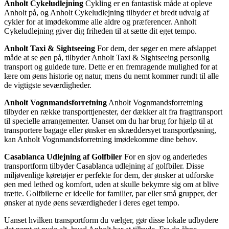
Anholt Cykeludlejning
Cykling er en fantastisk måde at opleve
Anholt på, og Anholt Cykeludlejning tilbyder et bredt udvalg af
cykler for at imødekomme alle aldre og præferencer. Anholt
Cykeludlejning giver dig friheden til at sætte dit eget tempo.
Anholt Taxi & Sightseeing
For dem, der søger en mere afslappet
måde at se øen på, tilbyder Anholt Taxi & Sightseeing personlig
transport og guidede ture. Dette er en fremragende mulighed for at
lære om øens historie og natur, mens du nemt kommer rundt til alle
de vigtigste seværdigheder.
Anholt Vognmandsforretning
Anholt Vognmandsforretning
tilbyder en række transporttjenester, der dækker alt fra fragttransport
til specielle arrangementer. Uanset om du har brug for hjælp til at
transportere bagage eller ønsker en skræddersyet transportløsning,
kan Anholt Vognmandsforretning imødekomme dine behov.
Casablanca Udlejning af Golfbiler
For en sjov og anderledes
transportform tilbyder Casablanca udlejning af golfbiler. Disse
miljøvenlige køretøjer er perfekte for dem, der ønsker at udforske
øen med lethed og komfort, uden at skulle bekymre sig om at blive
trætte. Golfbilerne er ideelle for familier, par eller små grupper, der
ønsker at nyde øens seværdigheder i deres eget tempo.
Uanset hvilken transportform du vælger, gør disse lokale udbydere