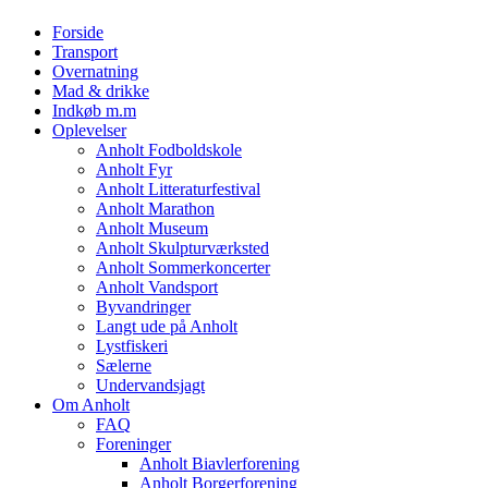
Forside
Transport
Overnatning
Mad & drikke
Indkøb m.m
Oplevelser
Anholt Fodboldskole
Anholt Fyr
Anholt Litteraturfestival
Anholt Marathon
Anholt Museum
Anholt Skulpturværksted
Anholt Sommerkoncerter
Anholt Vandsport
Byvandringer
Langt ude på Anholt
Lystfiskeri
Sælerne
Undervandsjagt
Om Anholt
FAQ
Foreninger
Anholt Biavlerforening
Anholt Borgerforening