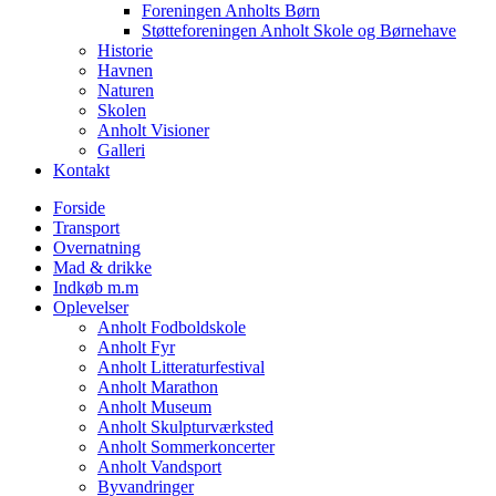
Foreningen Anholts Børn
Støtteforeningen Anholt Skole og Børnehave
Historie
Havnen
Naturen
Skolen
Anholt Visioner
Galleri
Kontakt
Forside
Transport
Overnatning
Mad & drikke
Indkøb m.m
Oplevelser
Anholt Fodboldskole
Anholt Fyr
Anholt Litteraturfestival
Anholt Marathon
Anholt Museum
Anholt Skulpturværksted
Anholt Sommerkoncerter
Anholt Vandsport
Byvandringer