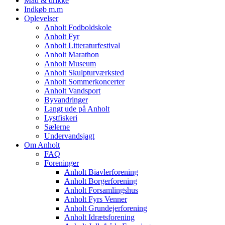
Mad & drikke
Indkøb m.m
Oplevelser
Anholt Fodboldskole
Anholt Fyr
Anholt Litteraturfestival
Anholt Marathon
Anholt Museum
Anholt Skulpturværksted
Anholt Sommerkoncerter
Anholt Vandsport
Byvandringer
Langt ude på Anholt
Lystfiskeri
Sælerne
Undervandsjagt
Om Anholt
FAQ
Foreninger
Anholt Biavlerforening
Anholt Borgerforening
Anholt Forsamlingshus
Anholt Fyrs Venner
Anholt Grundejerforening
Anholt Idrætsforening