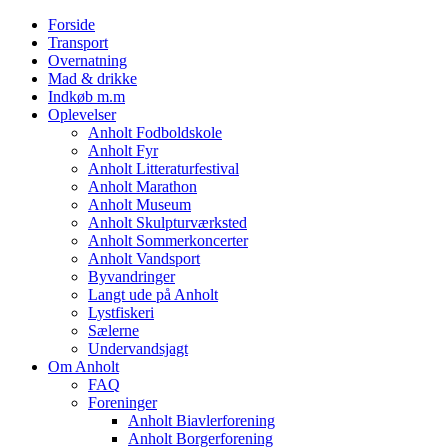
Forside
Transport
Overnatning
Mad & drikke
Indkøb m.m
Oplevelser
Anholt Fodboldskole
Anholt Fyr
Anholt Litteraturfestival
Anholt Marathon
Anholt Museum
Anholt Skulpturværksted
Anholt Sommerkoncerter
Anholt Vandsport
Byvandringer
Langt ude på Anholt
Lystfiskeri
Sælerne
Undervandsjagt
Om Anholt
FAQ
Foreninger
Anholt Biavlerforening
Anholt Borgerforening