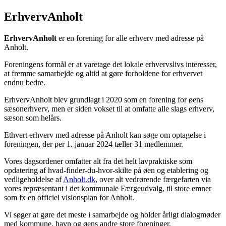
ErhvervAnholt
ErhvervAnholt
er en forening for alle erhverv med adresse på
Anholt.
Foreningens formål er at varetage det lokale erhvervslivs interesser,
at fremme samarbejde og altid at gøre forholdene for erhvervet
endnu bedre.
ErhvervAnholt blev grundlagt i 2020 som en forening for øens
sæsonerhverv, men er siden vokset til at omfatte alle slags erhverv,
sæson som helårs.
Ethvert erhverv med adresse på Anholt kan søge om optagelse i
foreningen, der per 1. januar 2024 tæller 31 medlemmer.
Vores dagsordener omfatter alt fra det helt lavpraktiske som
opdatering af hvad-finder-du-hvor-skilte på øen og etablering og
vedligeholdelse af
Anholt.dk
, over alt vedrørende færgefarten via
vores repræsentant i det kommunale Færgeudvalg, til store emner
som fx en officiel visionsplan for Anholt.
Vi søger at gøre det meste i samarbejde og holder årligt dialogmøder
med kommune, havn og øens andre store foreninger.