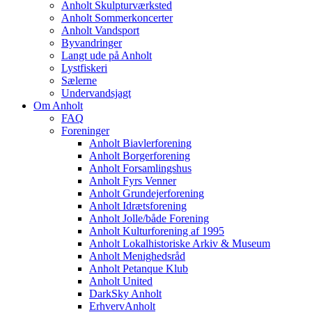
Anholt Skulpturværksted
Anholt Sommerkoncerter
Anholt Vandsport
Byvandringer
Langt ude på Anholt
Lystfiskeri
Sælerne
Undervandsjagt
Om Anholt
FAQ
Foreninger
Anholt Biavlerforening
Anholt Borgerforening
Anholt Forsamlingshus
Anholt Fyrs Venner
Anholt Grundejerforening
Anholt Idrætsforening
Anholt Jolle/både Forening
Anholt Kulturforening af 1995
Anholt Lokalhistoriske Arkiv & Museum
Anholt Menighedsråd
Anholt Petanque Klub
Anholt United
DarkSky Anholt
ErhvervAnholt