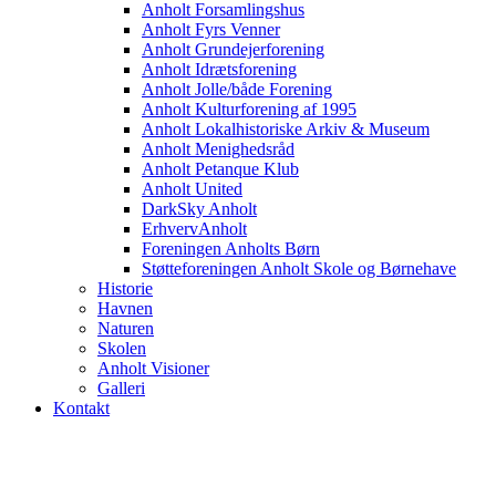
Anholt Forsamlingshus
Anholt Fyrs Venner
Anholt Grundejerforening
Anholt Idrætsforening
Anholt Jolle/både Forening
Anholt Kulturforening af 1995
Anholt Lokalhistoriske Arkiv & Museum
Anholt Menighedsråd
Anholt Petanque Klub
Anholt United
DarkSky Anholt
ErhvervAnholt
Foreningen Anholts Børn
Støtteforeningen Anholt Skole og Børnehave
Historie
Havnen
Naturen
Skolen
Anholt Visioner
Galleri
Kontakt