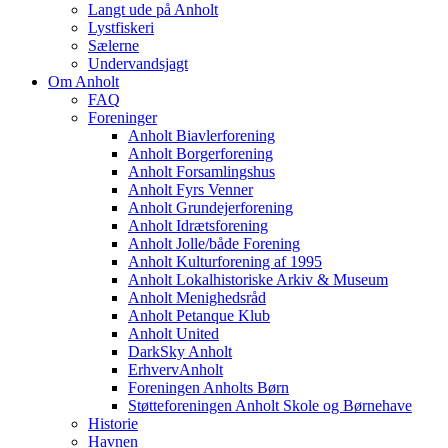
Langt ude på Anholt
Lystfiskeri
Sælerne
Undervandsjagt
Om Anholt
FAQ
Foreninger
Anholt Biavlerforening
Anholt Borgerforening
Anholt Forsamlingshus
Anholt Fyrs Venner
Anholt Grundejerforening
Anholt Idrætsforening
Anholt Jolle/både Forening
Anholt Kulturforening af 1995
Anholt Lokalhistoriske Arkiv & Museum
Anholt Menighedsråd
Anholt Petanque Klub
Anholt United
DarkSky Anholt
ErhvervAnholt
Foreningen Anholts Børn
Støtteforeningen Anholt Skole og Børnehave
Historie
Havnen